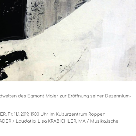
ildwelten des Egmont Maier zur Eröffnung seiner Dezennium-
r. 11.1.2019, 19.00 Uhr im Kulturzentrum Roppen
DER / Laudatio: Lisa KRABICHLER, MA / Musikalische