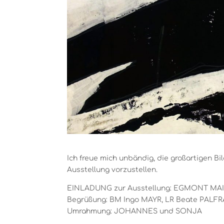
Ich freue mich unbändig, die großartigen B
Ausstellung vorzustellen.
EINLADUNG zur Ausstellung: EGMONT MAIER, F
Begrüßung: BM Ingo MAYR, LR Beate PALFRA
Umrahmung: JOHANNES und SONJA